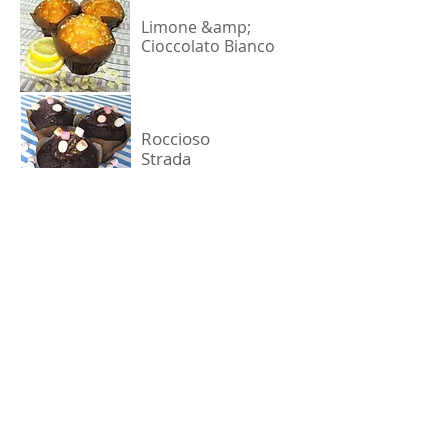
Limone &amp;
Cioccolato Bianco
Roccioso
Strada
Popcorn toffee con
salsa toffee
TRAYBAKES
Dettagli della confezione: 2 confezioni
da 9 teglie
Mela