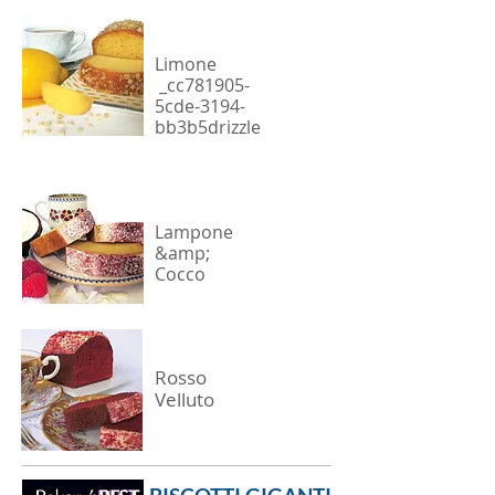
Limone
_cc781905-
5cde-3194-
bb3b5drizzle
Lampone
&amp;
Cocco
Rosso
Velluto