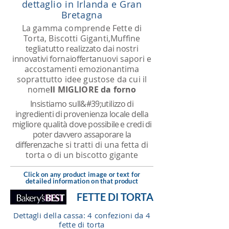
dettaglio in Irlanda e Gran
Bretagna
La gamma comprende Fette di
Torta, Biscotti Giganti,
Muffin
e
teglia
tutto realizzato dai nostri
innovativi fornai
offerta
nuovi sapori e
accostamenti emozionanti
ma
soprattutto idee gustose da cui il
nome
Il MIGLIORE da forno
Insistiamo sull&#39;utilizzo di
ingredienti di provenienza locale della
migliore qualità
dove possibile e credi di
poter davvero assaporare la
differenza
che si tratti di una fetta di
torta o di un biscotto gigante
Click on any product image or text for
detailed information on that product
FETTE DI TORTA
Dettagli della cassa: 4 confezioni da 4
fette di torta