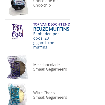
Chocolade met
Choc-chip
TOP VAN DE
OCHTEND
REUZE MUFFINS
Eenheden per
doos: 20
gigantische
muffins
Melkchocolade
Smaak Gegarneerd
Witte Choco
Smaak Gegarneerd