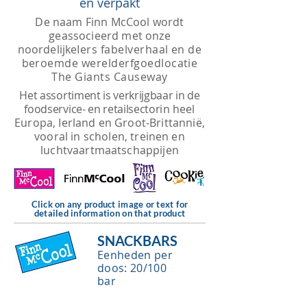
en verpakt
De naam Finn McCool wordt
geassocieerd met onze
noordelijke
Iers fabelverhaal en de
beroemde werelderfgoedlocatie
The Giants Causeway
Het assortiment is verkrijgbaar in de
foodservice- en retailsector
in heel
Europa, Ierland en Groot-Brittannië,
vooral in scholen, treinen en
luchtvaartmaatschappijen
Click on any product image or text for
detailed information on that product
SNACKBARS
Eenheden per
doos: 20/100
bar