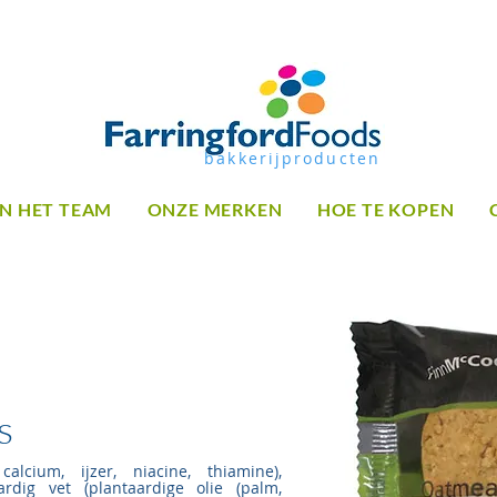
bakkerijproducten
N HET TEAM
ONZE MERKEN
HOE TE KOPEN
s
alcium, ijzer, niacine, thiamine),
ardig vet (plantaardige olie (palm,