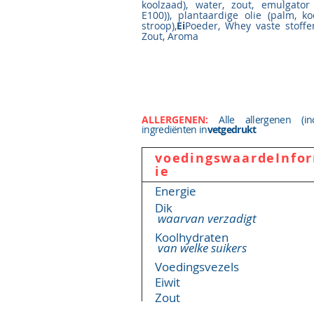
koolzaad), water, zout, emulgator
E100)), plantaardige olie (palm, ko
stroop),
Ei
Poeder, Whey vaste stoffe
Zout, Aroma
ALLERGENEN:
Alle allergenen (in
ingrediënten in
vetgedrukt
voedingswaarde
Info
ie
Energie
Dik
waarvan verzadigt
Koolhydraten
van welke suikers
Voedingsvezels
Eiwit
Zout