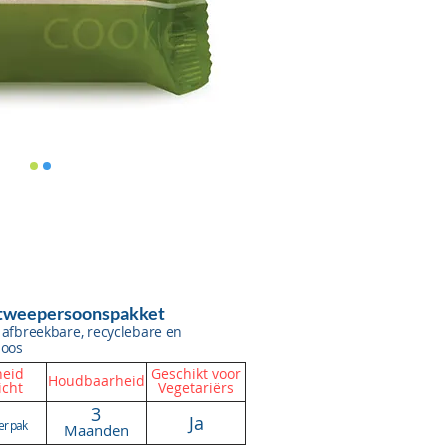
t tweepersoonspakket
 afbreekbare, recyclebare en
doos
eid
Geschikt voor
Houdbaarheid
cht
Vegetariërs
3
Ja
er pak
Maanden