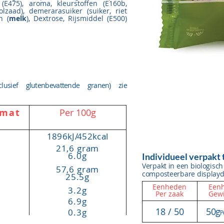
 (E475), aroma, kleurstoffen (E160b,
olzaad), demerarasuiker (suiker, riet
n (
melk
), Dextrose, Rijsmiddel (E500)
clusief glutenbevattende granen) zie
rmat
Per 100g
1896kJ
/
452kcal
21,6 gram
6.0g
Individueel verpak
Verpakt in een biologisch
57,6 gram
composteerbare display
25.5g
Eenheden
Eenh
3.2g
Per zaak
Gewi
6.9g
18 / 50
50g
0.3g
P