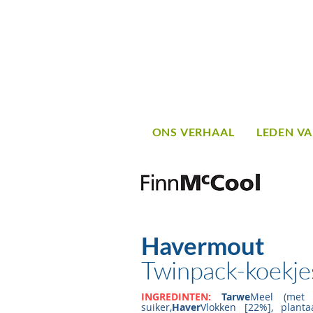
ONS VERHAAL
LEDEN VA
Havermout
Twinpack-koekje
INGREDINTEN:
Tarwe
Meel (met c
suiker,
Haver
Vlokken [22%], planta