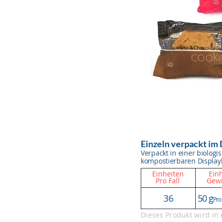
Einzeln verpackt im
Verpackt in einer biolog
kompostierbaren Display
Einheiten
Einh
Pro Fall
Gewi
36
50 g
Pro
Dieses Produkt wird in 