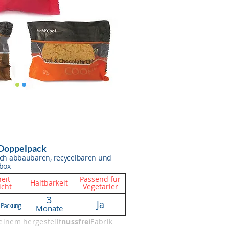
 Doppelpack
isch abbaubaren, recycelbaren und
box
eit
Passend für
Haltbarkeit
cht
Vegetarier
3
Ja
 Packung
Monate
einem hergestellt
nussfrei
Fabrik