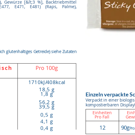
), Gewürze [&lt;3 %], Backtriebmittel
 (E477, E471, E481) (Raps, Palme),
lich glutenhaltiges Getreide) siehe Zutaten
isch
Pro 100g
1710kJ
/
408kcal
18,5 g
1,8 g
Einzeln verpackte S
Verpackt in einer biolog
56,2 g
kompostierbaren Display
39,5 g
Einheiten
Einh
0,5 g
Pro Fall
Gewi
4,1 g
12
90g
0,4 g
Pro