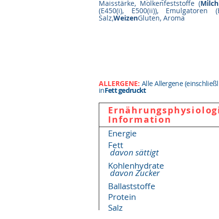
Maisstärke, Molkenfeststoffe (
Milch
(E450(i), E500(ii)), Emulgatoren
Salz,
Weizen
Gluten, Aroma
ALLERGENE:
Alle Allergene (einschließ
in
Fett gedruckt
Ernährungsphysiolog
Information
Energie
Fett
davon sättigt
Kohlenhydrate
davon Zucker
Ballaststoffe
Protein
Salz