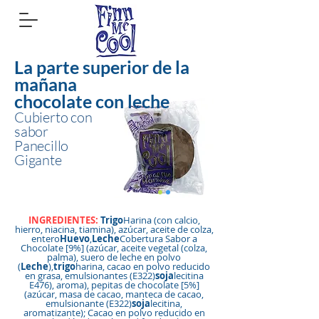
La parte superior de la
mañana
chocolate con leche
Cubierto con
sabor
Panecillo
Gigante
INGREDIENTES:
Trigo
Harina (con calcio,
hierro, niacina, tiamina), azúcar, aceite de colza,
entero
Huevo
,
Leche
Cobertura Sabor a
Chocolate [9%] (azúcar, aceite vegetal (colza,
palma), suero de leche en polvo
(
Leche
),
trigo
harina, cacao en polvo reducido
en grasa, emulsionantes (E322)
soja
lecitina
E476), aroma), pepitas de chocolate [5%]
(azúcar, masa de cacao, manteca de cacao,
emulsionante (E322)
soja
lecitina,
aromatizante); Cacao en polvo reducido en