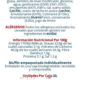
grasa, almidón de maíz modificado, glicerina,
agua, gasificantes (E500; E341; E541),
emulgentes (E475, E481), sal, suero sólido
(
Leche
), suero de leche en polvo (
Leche
),
Emulsionante (E476), Colorante (E150c),
Aromatizante,
Huevo
Polvo, conservante
(E202), jugo de limón
ALÉRGENOS:
Todos los alérgenos (incluidos los
cereales que contienen gluten) ver
ingredientes en
audaz
Información Nutricional Por 100g
Energía 1703kJ/408kcal, Grasas 22,8g de las
cuales saturadas 3,1g, Hidratos de Carbono
46,0g de los cuales azúcares 24,3g, Fibra
Dietética 1,0g,
Proteína 5,1 g, Sal 1,2 g
Muffin empaquetado individualmente
Embalado en una caja biodegradable, reciclable
y compostable
Unidades Por Caja:
20,
Unidad de peso:
125 g por
magdalena,
Duración:
5 semanas,
Apto para vegetarianos:
Sí
Este producto está hecho en una fábrica
libre de nueces.
&amp;lt;&amp;lt; Volver a Productos
&amp;lt; Volver
Siguiente &amp;gt;
VOLVER ARRIBA
Nuestras marcas