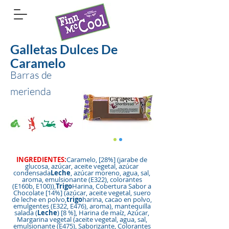
Galletas Dulces De
Caramelo
Barras de
merienda
INGREDIENTES:
Caramelo, [28%] (jarabe de
glucosa, azúcar, aceite vegetal, azúcar
condensada
Leche
, azúcar moreno, agua, sal,
aroma, emulsionante (E322), colorantes
(E160b, E100)),
Trigo
Harina, Cobertura Sabor a
Chocolate [14%] (azúcar, aceite vegetal, suero
de leche en polvo,
trigo
harina, cacao en polvo,
emulgentes (E322, E476), aroma), mantequilla
salada (
Leche
) [8 %], Harina de maíz, Azúcar,
Margarina vegetal (aceite vegetal, agua, sal,
emulsionante (E475), Saborizante, Colorantes