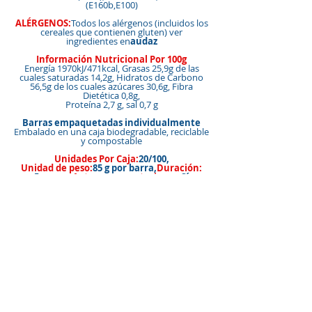
(E160b,E100)
ALÉRGENOS:
Todos los alérgenos (incluidos los
cereales que contienen gluten) ver
ingredientes en
audaz
Información Nutricional Por 100g
Energía 1970kJ/471kcal, Grasas 25,9g de las
cuales saturadas 14,2g, Hidratos de Carbono
56,5g de los cuales azúcares 30,6g, Fibra
Dietética 0,8g,
Proteína 2,7 g, sal 0,7 g
Barras empaquetadas individualmente
Embalado en una caja biodegradable, reciclable
y compostable
Unidades Por Caja:
20/100,
Unidad de peso:
85 g por barra,
Duración:
5 meses,
Apto para vegetarianos:
Sí
Este producto está hecho en una fábrica
libre de nueces.
&amp;lt;&amp;lt; Volver a Productos
&amp;lt; Atrás
Siguiente &amp;gt;
VOLVER ARRIBA
Nuestras marcas
Cómo comprar nuestros productos