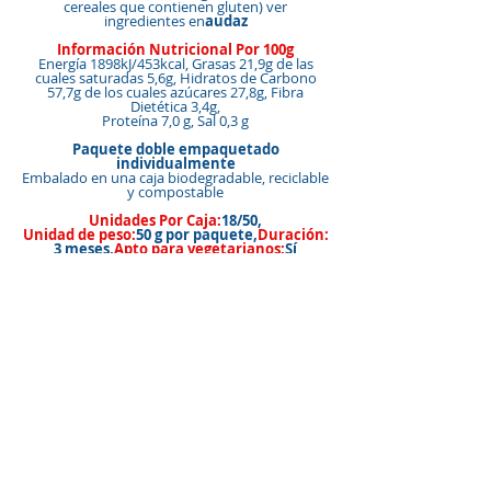
cereales que contienen gluten) ver
ingredientes en
audaz
Información Nutricional Por 100g
Energía 1898kJ/453kcal, Grasas 21,9g de las
cuales saturadas 5,6g, Hidratos de Carbono
57,7g de los cuales azúcares 27,8g, Fibra
Dietética 3,4g,
Proteína 7,0 g, Sal 0,3 g
Paquete doble empaquetado
individualmente
Embalado en una caja biodegradable, reciclable
y compostable
Unidades Por Caja:
18/50,
Unidad de peso:
50 g por paquete,
Duración:
3 meses,
Apto para vegetarianos:
Sí
Este producto está hecho en una fábrica
libre de nueces.
&amp;lt;&amp;lt; Volver a Productos
&amp;lt; Volver
Siguiente &amp;gt;
VOLVER ARRIBA
Nuestras marcas
Cómo comprar nuestros productos
Miembros del
Contáctenos/Encué
equipo
ntrenos