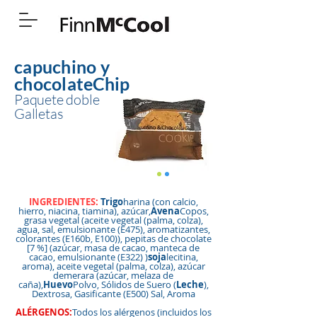
capuchino y
chocolate
Chip
Paquete doble
Galletas
INGREDIENTES:
Trigo
harina (con calcio,
hierro, niacina, tiamina), azúcar,
Avena
Copos,
grasa vegetal (aceite vegetal (palma, colza),
agua, sal, emulsionante (E475), aromatizantes,
colorantes (E160b, E100)), pepitas de chocolate
[7 %] (azúcar, masa de cacao, manteca de
cacao, emulsionante (E322) )
soja
lecitina,
aroma), aceite vegetal (palma, colza), azúcar
demerara (azúcar, melaza de
caña),
Huevo
Polvo, Sólidos de Suero (
Leche
),
Dextrosa, Gasificante (E500) Sal, Aroma
ALÉRGENOS:
Todos los alérgenos (incluidos los