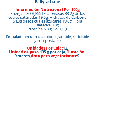
Ballyrashane
Información Nutricional Por 100g
Energía 2300kJ/551kcal, Grasas 33,2g de las
cuales saturadas 19,5g, Hidratos de Carbono
54,9g de los cuales azúcares 19,0g, Fibra
Dietética 3,0g,
Proteína 6,8 g, Sal 1,0 g
Embalado en una caja biodegradable, reciclable
y compostable
Unidades Por Caja:
12,
Unidad de peso:
135 g por caja,
Duración:
9 meses,
Apto para vegetarianos:
Sí
Este producto está hecho en una fábrica
libre de nueces.
&amp;lt;&amp;lt; Volver a Productos
&amp;lt; Atrás
Siguiente &amp;gt;
VOLVER ARRIBA
Nuestras marcas
Cómo comprar nuestros productos
Miembros del
Contáctenos/Encué
equipo
ntrenos
Página de inicio
Nuestra historia
Galleta
Información
Privacidad
Política