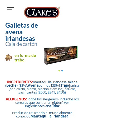
Galletas de
avena
irlandesas
Caja de cartón
en forma de
trébol
INGREDIENTES:
mantequilla irlandesa salada
(
Leche
) [33%],
Avena
comida [33%],
Trigo
harina
(con calcio, hierro, niacina, tiamina), azúcar,
gasificantes (E500, E341, E450i)
ALÉRGENOS:
Todos los alérgenos (incluidos los
cereales que contienen gluten) ver
ingredientes en
audaz
Producido utilizando el mundialmente
conocido
Mantequilla irlandesa