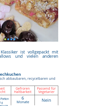
Klassiker ist vollgepackt mit
allows und vielen anderen
Blechkuchen
gisch abbaubaren, recycelbaren und
eit
Gefroren
Passend für
cht
Haltbarkeit
Vegetarier
6
 Portion
Nein
Monate
0 g
ewicht