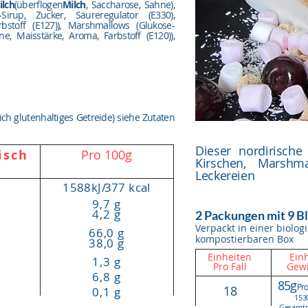
ilch
(überflogen
Milch
, Saccharose, Sahne),
-Sirup, Zucker, Säureregulator (E330),
rbstoff (E127)), Marshmallows (Glukose-
ne, Maisstärke, Aroma, Farbstoff (E120)),
lich glutenhaltiges Getreide) siehe Zutaten
Dieser nordirische 
isch
Pro 100g
Kirschen, Marshm
Leckereien
1588kJ
/
377 kcal
9,7 g
4,2 g
2 Packungen mit 9 
Verpackt in einer biolo
66,0 g
kompostierbaren Box
38,0 g
Einheiten
Einh
1,3 g
Pro Fall
Gewi
6,8 g
85g
Pro
18
0,1 g
153
Gesamtg