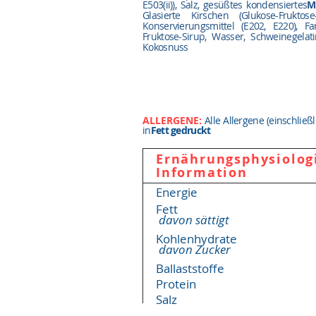
E503(ii)), Salz, gesüßtes kondensiertes
M
Glasierte Kirschen (Glukose-Fruktose
Konservierungsmittel (E202, E220), Fa
Fruktose-Sirup, Wasser, Schweinegelati
Kokosnuss
ALLERGENE:
Alle Allergene (einschließ
in
Fett gedruckt
Ernährungsphysiolog
Information
Energie
Fett
davon sättigt
Kohlenhydrate
davon Zucker
Ballaststoffe
Protein
Salz